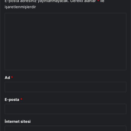
E-posta adresiniz yayınlanmayacak.
Gerekli alanlar
*
ile
işaretlenmişlerdir
Y
o
r
u
m
*
Ad
*
E-posta
*
İnternet sitesi