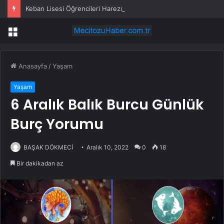
Keban Lisesi Öğrencileri Harezmi Projesini Sunumla Tanıttı
Menü
Anasayfa
/
Yaşam
Yaşam
6 Aralık Balık Burcu Günlük
Burç Yorumu
BAŞAK DÖKMECİ
Aralık 10, 2022
0
18
Bir dakikadan az