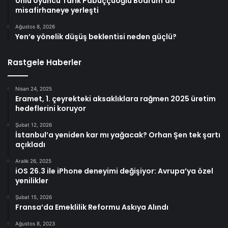
Ünlü oyuncu Tarık Pabuççuoğlu Bodrum’da
misafirhaneye yerleşti
Ağustos 8, 2026
Yen’e yönelik düşüş beklentisi neden güçlü?
Rastgele Haberler
Nisan 24, 2025
Eramet, 1. çeyrekteki aksaklıklara rağmen 2025 üretim
hedeflerini koruyor
Şubat 12, 2026
İstanbul’a yeniden kar mı yağacak? Orhan Şen tek şartı
açıkladı
Aralık 26, 2025
iOS 26.3 ile iPhone deneyimi değişiyor: Avrupa’ya özel
yenilikler
Şubat 15, 2026
Fransa’da Emeklilik Reformu Askıya Alındı
Ağustos 8, 2023