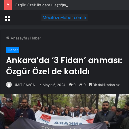
Özgür Özel: İktidara ulaştığımızda Alevilerden rızalık alacağımıza söz veriyorum!
Menü
Anasayfa
/
Haber
Haber
Ankara’da ‘3 Fidan’ anması:
Özgür Özel de katıldı
ÜMİT SAVĞA
Mayıs 6, 2024
0
0
Bir dakikadan az