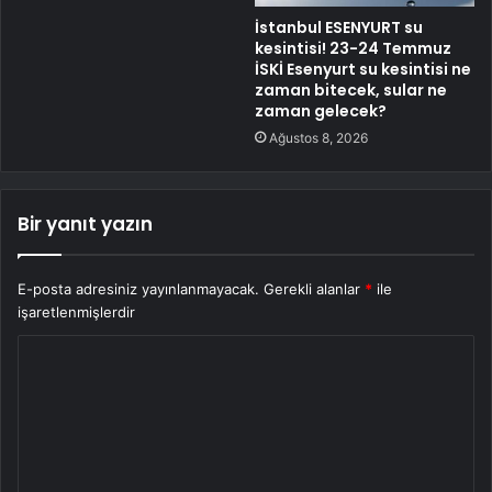
İstanbul ESENYURT su
kesintisi! 23-24 Temmuz
İSKİ Esenyurt su kesintisi ne
zaman bitecek, sular ne
zaman gelecek?
Ağustos 8, 2026
Bir yanıt yazın
E-posta adresiniz yayınlanmayacak.
Gerekli alanlar
*
ile
işaretlenmişlerdir
Y
o
r
u
m