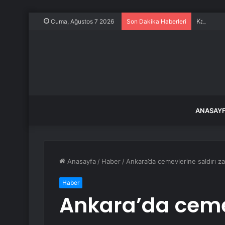
Kahraman
Cuma, Ağustos 7 2026
Son Dakika Haberleri
ANASAY
Anasayfa
/
Haber
/
Ankara’da cemevlerine saldırı z
Haber
Ankara’da cemev