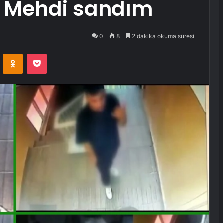
i Mehdi sandım
0
8
2 dakika okuma süresi
VKontakte
Odnoklassniki
Pocket