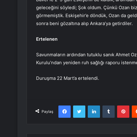
geleceğini söyledi; Şok oldum. Çünkü Ozan biz
görmemiştik. Eskişehir’e döndük, Ozan da geldi
sonra beni gözaltına alıp Ankara’ya getirdiler.
Ertelenen
Savunmaların ardından tutuklu sanık Ahmet Oz
Kurulu’ndan yeniden ruh sağlığı raporu istenme
Duruşma 22 Mart’a ertelendi.
Facebook
Twitter
LinkedIn
Tumblr
Pint
Paylaş