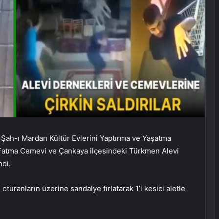
ah-ı Mardan Kültür Evlerini Yaptırma ve Yaşatma
 Fatma Cemevi ve Çankaya ilçesindeki Türkmen Alevi
ndi.
uranların üzerine sandalye fırlatarak 1’i kesici aletle