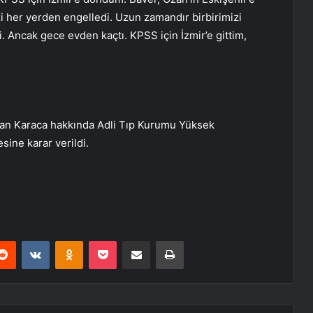
i her yerden engelledi. Uzun zamandır birbirimizi
. Ancak gece evden kaçtı. KPSS için İzmir’e gittim,
an Karaca hakkında Adli Tıp Kurumu Yüksek
sine karar verildi.
erest
Reddit
VKontakte
Odnoklassniki
Pocket
E-Posta ile paylaş
Yazdır