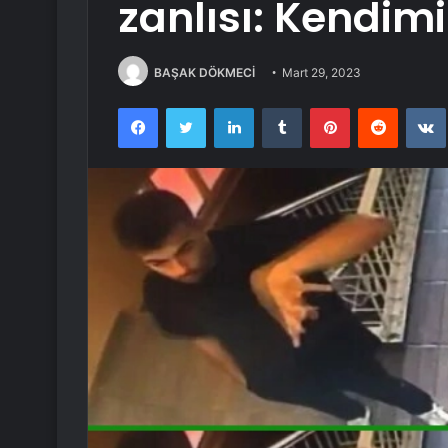
zanlısı: Kendim
BAŞAK DÖKMECİ
Mart 29, 2023
Facebook
Twitter
LinkedIn
Tumblr
Pinterest
Reddit