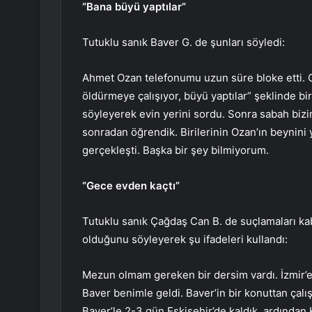
“Bana büyü yaptılar”
Tutuklu sanık Baver G. de şunları söyledi:
Ahmet Ozan telefonumu uzun süre bloke etti. O
öldürmeye çalışıyor, büyü yaptılar” şeklinde bir
söyleyerek evin yerini sordu. Sonra sabah bizim
sonradan öğrendik. Birilerinin Ozan’ın beynini
gerçekleşti. Başka bir şey bilmiyorum.
“Gece evden kaçtı”
Tutuklu sanık Çağdaş Can B. de suçlamaları ka
olduğunu söyleyerek şu ifadeleri kullandı:
Mezun olmam gereken bir dersim vardı. İzmir’
Baver benimle geldi. Baver’in bir konuttan çalı
Baver’le 2-3 gün Eskişehir’de kaldık, ardından 