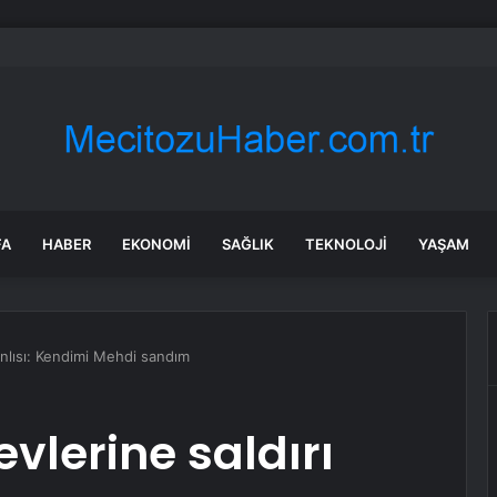
maraş’ta sulama kanalında bulunan 9 yaşındaki çocuk hayatını kaybetti
FA
HABER
EKONOMI
SAĞLIK
TEKNOLOJI
YAŞAM
anlısı: Kendimi Mehdi sandım
lerine saldırı