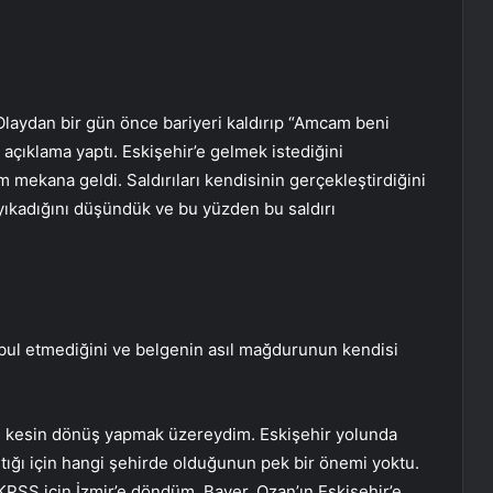
laydan bir gün önce bariyeri kaldırıp “Amcam beni
 açıklama yaptı. Eskişehir’e gelmek istediğini
 mekana geldi. Saldırıları kendisinin gerçekleştirdiğini
 yıkadığını düşündük ve bu yüzden bu saldırı
bul etmediğini ve belgenin asıl mağdurunun kendisi
e kesin dönüş yapmak üzereydim. Eskişehir yolunda
ştığı için hangi şehirde olduğunun pek bir önemi yoktu.
KPSS için İzmir’e döndüm. Baver, Ozan’ın Eskişehir’e