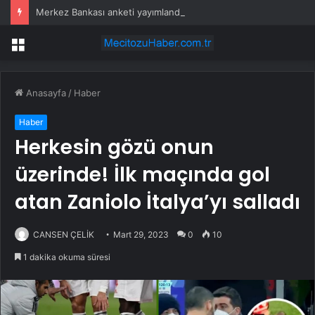
Merkez Bankası anketi yayımlandı! Dolar ve enflasyon beklentisi yükseldi
Menü
Anasayfa
/
Haber
Haber
Herkesin gözü onun
üzerinde! İlk maçında gol
atan Zaniolo İtalya’yı salladı
CANSEN ÇELİK
Mart 29, 2023
0
10
1 dakika okuma süresi