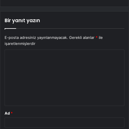
Bir yanıt yazın
E-posta adresiniz yayınlanmayacak.
Gerekli alanlar
*
ile
işaretlenmişlerdir
Y
o
r
u
m
*
Ad
*