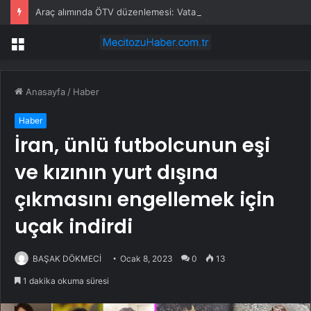
Araç alımında ÖTV düzenlemesi: Vatandaşlar bayilere akın etti
Menü
Anasayfa
/
Haber
Haber
İran, ünlü futbolcunun eşi
ve kızının yurt dışına
çıkmasını engellemek için
uçak indirdi
BAŞAK DÖKMECİ
Ocak 8, 2023
0
13
1 dakika okuma süresi