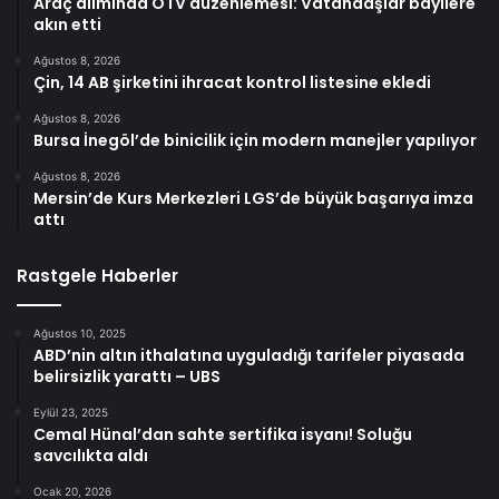
Araç alımında ÖTV düzenlemesi: Vatandaşlar bayilere
akın etti
Ağustos 8, 2026
Çin, 14 AB şirketini ihracat kontrol listesine ekledi
Ağustos 8, 2026
Bursa İnegöl’de binicilik için modern manejler yapılıyor
Ağustos 8, 2026
Mersin’de Kurs Merkezleri LGS’de büyük başarıya imza
attı
Rastgele Haberler
Ağustos 10, 2025
ABD’nin altın ithalatına uyguladığı tarifeler piyasada
belirsizlik yarattı – UBS
Eylül 23, 2025
Cemal Hünal’dan sahte sertifika isyanı! Soluğu
savcılıkta aldı
Ocak 20, 2026