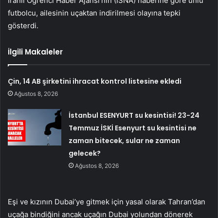
İranlı Öğrenci Haber Ajansı’nın (ISNA) haberine göre ünlü
futbolcu, ailesinin uçaktan indirilmesi olayına tepki
gösterdi.
İlgili Makaleler
Çin, 14 AB şirketini ihracat kontrol listesine ekledi
Ağustos 8, 2026
İstanbul ESENYURT su kesintisi! 23-24
Temmuz İSKİ Esenyurt su kesintisi ne
zaman bitecek, sular ne zaman
gelecek?
Ağustos 8, 2026
Eşi ve kızının Dubai’ye gitmek için yasal olarak Tahran’dan
uçağa bindiğini ancak uçağın Dubai yolundan dönerek