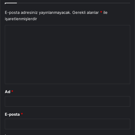
E-posta adresiniz yayınlanmayacak.
Gerekli alanlar
*
ile
işaretlenmişlerdir
Y
o
r
u
m
*
Ad
*
E-posta
*