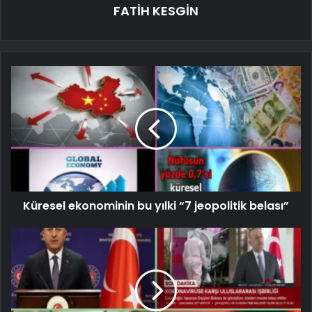
FATİH KESGİN
Küresel ekonominin bu yılki “7 jeopolitik belası”