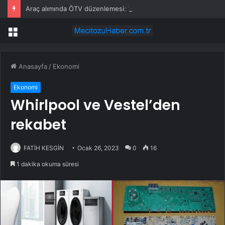
Araç alımında ÖTV düzenlemesi: Vatandaşlar bayilere akın etti
Menü
Anasayfa
/
Ekonomi
Ekonomi
Whirlpool ve Vestel’den
rekabet
FATİH KESGİN
Ocak 26, 2023
0
16
1 dakika okuma süresi