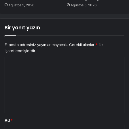
Ağustos 5, 2026
Ağustos 5, 2026
Bir yanıt yazın
E-posta adresiniz yayınlanmayacak.
Gerekli alanlar
*
ile
işaretlenmişlerdir
Y
o
r
u
m
*
Ad
*